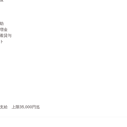
助
増金
着貸与
ト
給 上限35,000円迄