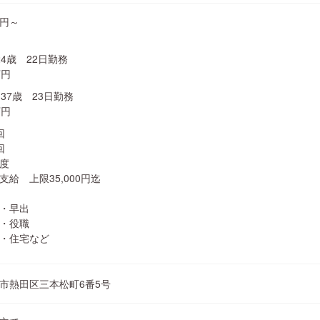
0円～
4歳 22日勤務
万円
37歳 23日勤務
万円
回
回
度
給 上限35,000円迄
・早出
・役職
・住宅など
市熱田区三本松町6番5号