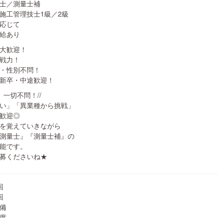
士／測量士補
管理技士1級／2級
応じて
給あり
大歓迎！
戦力！
・性別不問！
新卒・中途歓迎！
 一切不問！//
い」「異業種から挑戦」
歓迎◎
を覚えていきながら
測量士』『測量士補』の
能です。
募くださいね★
回
回
備
度