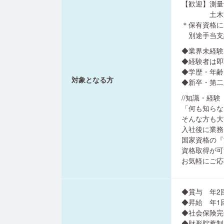
【歓迎】測量
土木施工
＊保有資格に
別途手当支
◆業界未経験
◆経験者は即
◆学歴・年齢
対象となる方
◆新卒・第二
//知識・経験
「何も知らな
そんな方も大
入社後に業務
国家資格の『
資格取得が可
お気軽にご応
◆賞与 年2
◆昇給 年1
◆社会保険完
◆財形貯蓄制