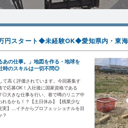
5万円スタート◆未経験OK◆愛知県内・東
るあの仕事。」地図を作る・地球を
社時のスキルは一切不問◎
として高く評価されています。今回募集す
格で応募OK！入社後に国家資格である
す◎大きな仕事を行い、巷で噂のリニア中
われるかも！？【土日休み】【残業少な
充実】…イチからプロフェッショナルを目
か？