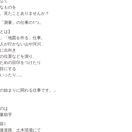
立て
なものを
、見たことありませんか？
「測量」の仕事の1つ。
とは】
」「地図を作る」仕事。
人が行かない山や河川、
に出向き
の位置などを測り、
ための目印をつけたり
目にする
いったり…。
の始まりに関わる仕事です。」
のは
量助手
容》
速道路、土木現場にて