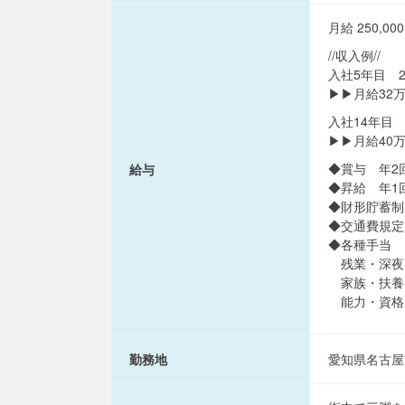
月給 250,00
//収入例//
入社5年目 2
▶▶月給32
入社14年目 
▶▶月給40
◆賞与 年2
給与
◆昇給 年1
◆財形貯蓄制
◆交通費規定支
◆各種手当
残業・深夜
家族・扶養
能力・資格
勤務地
愛知県名古屋